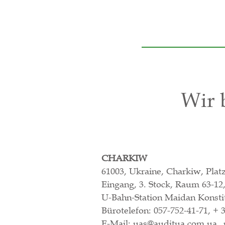
Wir 
CHARKIW
61003, Ukraine, Charkiw, Plat
Eingang, 3. Stock, Raum 63-12,
U-Bahn-Station Maidan Konstit
Bürotelefon: 057-752-41-71, + 
E-Mail:
uas@auditua.com.ua
,