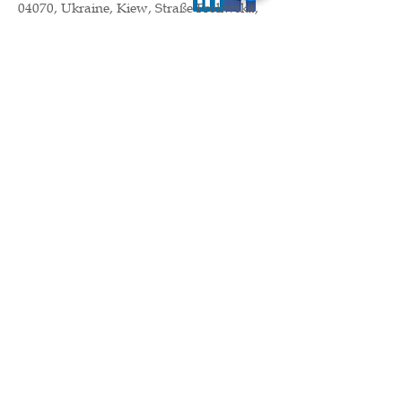
04070, Ukraine, Kiew, Straße Froliwska,
3/34,
am Ende des Andriyivsky-Abstiegs, U-
Bahn-Station Kontraktova Ploshcha.
Bürotelefon
+38 050-323-02-65
,
+38067-
588-04-64
E-Mail:
uas@ukr.net