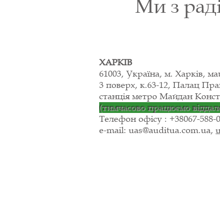
Ми з раді
ХАРКІВ
61003, Україна, м. Харків, ма
3 поверх, к.63-12, Палац Пра
станція метро Майдан Конст
(тимчасово працюємо віддал
Телефон офісу : +38067-588
-
e-mail:
uas@auditua.com.ua
,
u