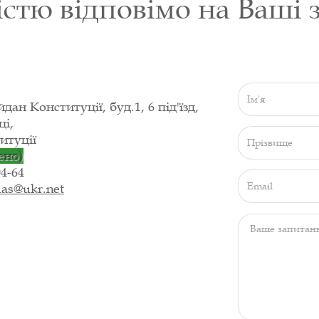
стю відповімо на Ваші 
йдан Конституції, буд.1, 6 під'їзд,
ці,
итуції
ено)
04-64
as@ukr.net