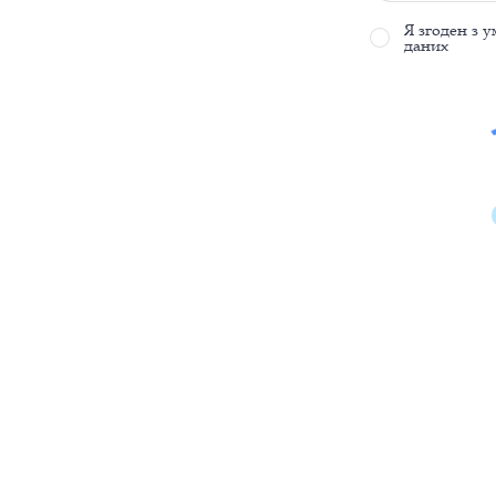
Я згоден з 
даних