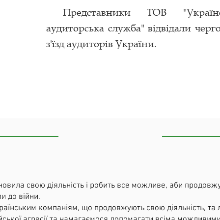
Представники ТОВ "Українс
аудиторська служба" відвідали черг
з'їзд аудиторів України.
овила свою діяльність і робить все можливе, аби продовж
и до війни.
їнським компаніям, що продовжують свою діяльність, та лю
ійської агресії та намагаємося допомагати всіма можливими