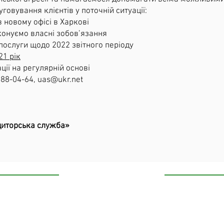
овування клієнтів у поточній ситуації:
 новому офісі в Харкові
конуємо власні зобов’язання
послуги щодо 2022 звітного періоду
21 рік
ії на регулярній основі
588-04-64,
uas@ukr.net
диторська служба»