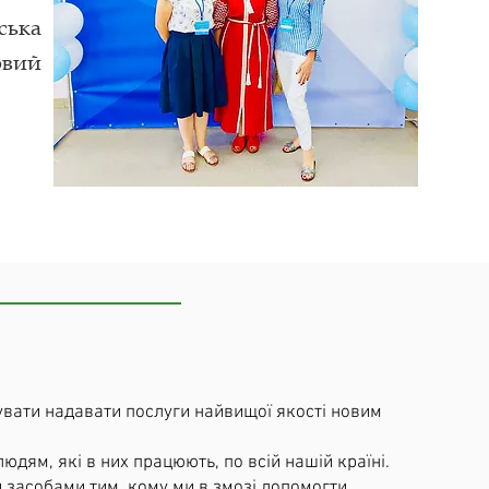
ька
овий
увати надавати послуги найвищої якості новим
дям, які в них працюють, по всій нашій країні.
 засобами тим, кому ми в змозі допомогти.