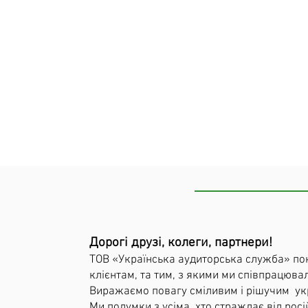
Дорогі друзі, колеги, партнери!
ТОВ «Українська аудиторська служба» пон
клієнтам, та тим, з якими ми співпрацювал
Виражаємо повагу сміливим і рішучим укра
Ми подумки з усіма, хто страждає від рос