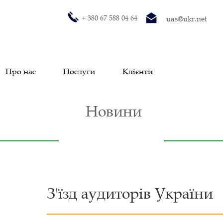
+ 380 67 588 04 64
uas@ukr.net
Про нас
Послуги
Клієнти
Новини
Новини
З'їзд аудиторів України