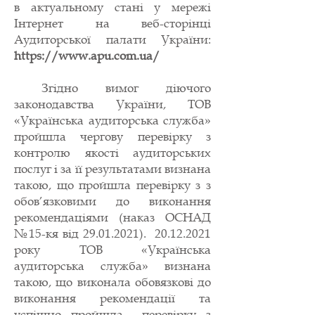
в актуальному стані у мережі
Інтернет на веб-сторінці
Аудиторської палати України:
https://www.apu.com.ua/
З
гідно вимог діючого
законодавства України, ТОВ
«Українська аудиторська служба»
пройшла чергову перевірку з
контролю якості аудиторських
послуг і за її результатами визнана
такою, що пройшла перевірку з з
обов’язковими до виконання
рекомендаціями (наказ ОСНАД
№15-кя від
29.01.2021)
.
20.12.2021
року ТОВ «Українська
аудиторська служба» визнана
такою, що виконала обовязкові до
виконання рекомендації та
успішно пройшла перевірку з